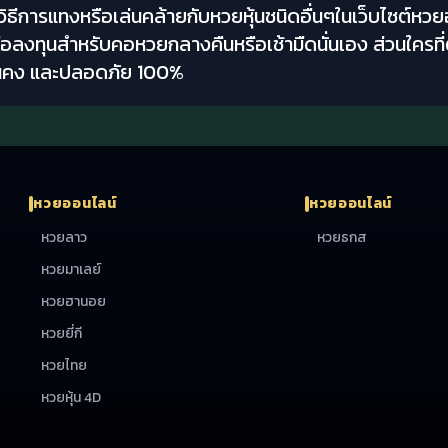
วิธีการแทงหรือเล่นคล้ายกับหวยหุ้นชนิดอื่นๆในเว็บไซต์หว
่นหรือลงทุนสำหรับคอหวยกลางคืนหรือเช้ามืดนั่นเอง ส่วนใคร
่มั่นคง และปลอดภัย 100%
หวยออนไลน์
หวยออนไลน์
หวยลาว
หวยธกส
หวยมาเลย์
หวยฮานอย
หวยยี่กี
หวยไทย
หวยหุ้น 4D