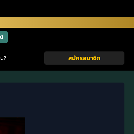
น์
สมัครสมาชิก
าน?