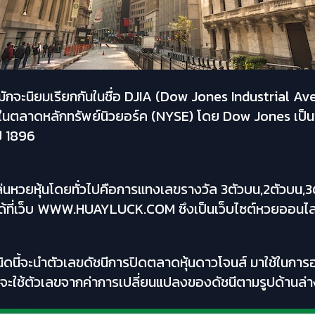
มักจะนิยมเรียกกันในชื่อ DJIA (Dow Jones Industrial Av
ุ้นในตลาดหลักทรัพย์นิวยอร์ค (NYSE) โดย Dow Jones เป็น
ปี 1896
่นหวยหุ้นโดยทั่วไปคือการแทงเลขรางวัล 3ตัวบน,2ตัวบน,3ตั
ด้ที่เว็บ WWW.HUAYLUCK.COM ซึงเป็นเว็บไซต์หวยออนไลน์ท
ิดนี้จะนำตัวเลขดัชนีการปิดตลาดหุ้นดาวโจนส์ มาใช้ในการ
 จะใช้ตัวเลขจากค่าการเปลี่ยนแปลงของดัชนีตามรูปด้านล่า