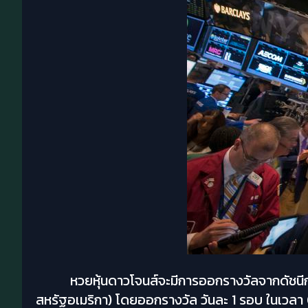
หวยหุ้นดาวโจนส์จะมีการออกรางวัลจากดัชนีก
สหรัฐอเมริกา) โดยออกรางวัล วันละ 1 รอบ ในเวล