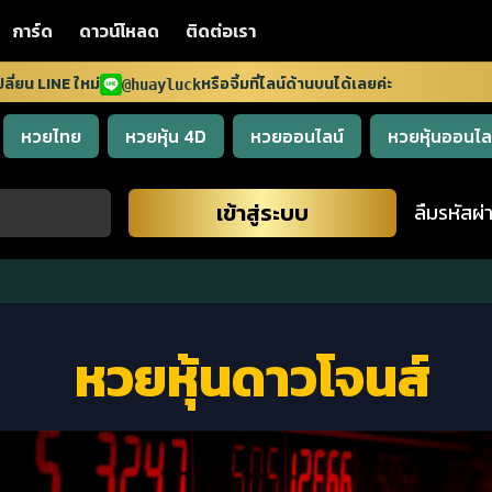
การ์ด
ดาวน์โหลด
ติดต่อเรา
 ใหม่
หรือจิ้มที่ไลน์ด้านบนได้เลยค่ะ
@huayluck
หวยไทย
หวยหุ้น 4D
หวยออนไลน์
หวยหุ้นออนไล
เข้าสู่ระบบ
ลืมรหัสผ่
หวยหุ้นดาวโจนส์