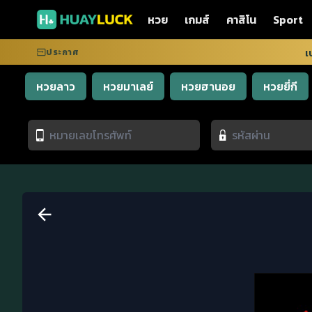
หวย
เกมส์
คาสิโน
Sport
ประกาศ
เปลี่ยน LINE
หวยลาว
หวยมาเลย์
หวยฮานอย
หวยยี่กี